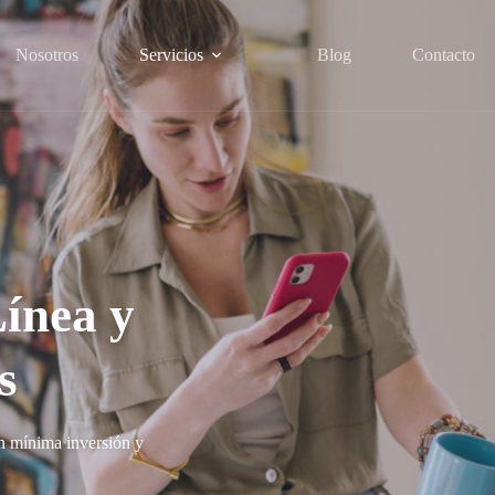
Nosotros
Servicios
Blog
Contacto
ínea y
s
n mínima inversión y