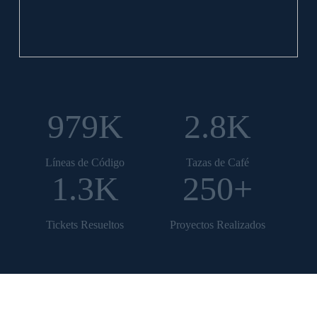
979K
2.8K
Líneas de Código
Tazas de Café
1.3K
250+
Tickets Resueltos
Proyectos Realizados