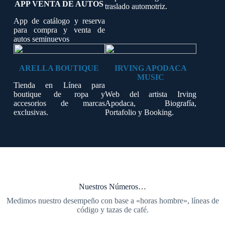
APP VENTA DE AUTOS
traslado automotriz.
App de catálogo y reserva
para compra y venta de
autos seminuevos
ARELLA BOUTIQUE
IRVING APODACA
MUSIC
Tienda en Línea para
boutique de ropa y
Web del artista
Irving
accesorios de marcas
Apodaca, Biografía,
exclusivas.
Portafolio y Booking.
Nuestros Números…
Medimos nuestro desempeño con base a «horas hombre», líneas de
código y tazas de café.