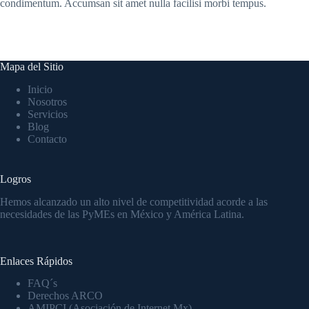
condimentum. Accumsan sit amet nulla facilisi morbi tempus.
Mapa del Sitio
Inicio
Nosotros
Servicios
Blog
Contacto
Logros
Hemos alcanzado un alto nivel de competitividad acorde a las
necesidades de las PyMEs en México y América Latina.
Enlaces Rápidos
FAQ´s
Derechos ARCO
AMIPCI (Asociación de Internet Mx)