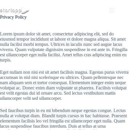
Saltar
al
contenido
Privacy Policy
Lorem ipsum dolor sit amet, consectetur adipiscing elit, sed do
eiusmod tempor incididunt ut labore et dolore magna aliqua. Sit amet
nulla facilisi morbi tempus. Ultrices in iaculis nunc sed augue lacus
viverra. Quam vulputate dignissim suspendisse in est ante in. Fringilla
est ullamcorper eget nulla facilisi. Amet tellus cras adipiscing enim eu
turpis.
Eget nullam non nisi est sit amet facilisis magna. Egestas purus viverra
accumsan in nisl nisi scelerisque eu ultrices. Quam pellentesque nec
nam aliquam sem et tortor consequat. Elementum integer enim neque
volutpat ac. Donec enim diam vulputate ut pharetra. Facilisis volutpat
est velit egestas dui id ornare arcu. Sed lectus vestibulum mattis
ullamcorper velit sed ullamcorper.
Sed faucibus turpis in eu mi bibendum neque egestas congue. Lectus
nulla at volutpat diam. Blandit turpis cursus in hac habitasse. Praesent
elementum facilisis leo vel fringilla est ullamcorper eget nulla. Quam
lacus suspendisse faucibus interdum. Duis at tellus at urna