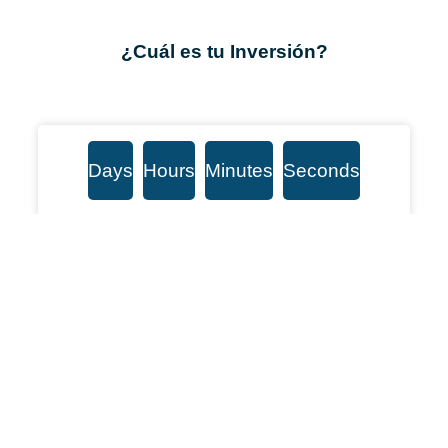
¿Cuál es tu Inversión?
Days
Hours
Minutes
Seconds
Oferta Válida Solamente Hasta
17/07/2023 (Limitada A 10 Plazas)
Mx $
0
Más + IVA